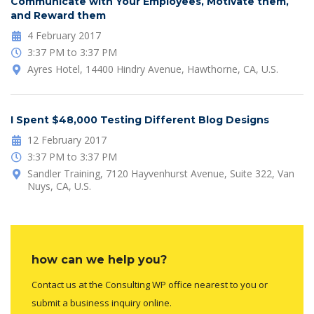
Communicate with Your Employees, Motivate them,
and Reward them
4 February 2017
3:37 PM to 3:37 PM
Ayres Hotel, 14400 Hindry Avenue, Hawthorne, CA, U.S.
I Spent $48,000 Testing Different Blog Designs
12 February 2017
3:37 PM to 3:37 PM
Sandler Training, 7120 Hayvenhurst Avenue, Suite 322, Van
Nuys, CA, U.S.
how can we help you?
Contact us at the Consulting WP office nearest to you or
submit a business inquiry online.