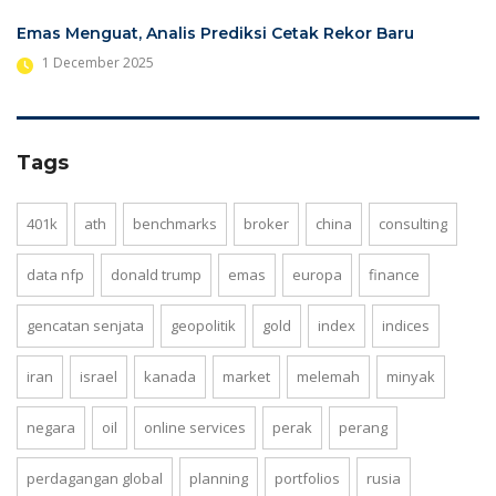
Emas Menguat, Analis Prediksi Cetak Rekor Baru
1 December 2025
Tags
401k
ath
benchmarks
broker
china
consulting
data nfp
donald trump
emas
europa
finance
gencatan senjata
geopolitik
gold
index
indices
iran
israel
kanada
market
melemah
minyak
negara
oil
online services
perak
perang
perdagangan global
planning
portfolios
rusia