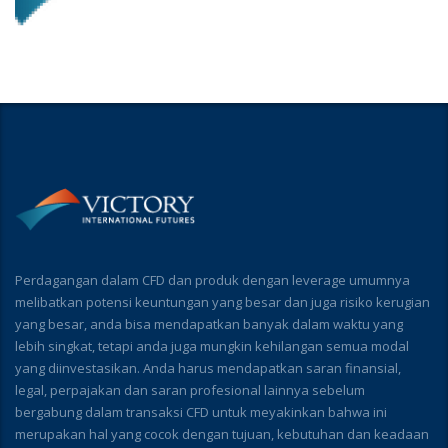
Perdagangan dalam CFD dan produk dengan leverage umumnya
melibatkan potensi keuntungan yang besar dan juga risiko kerugian
yang besar, anda bisa mendapatkan banyak dalam waktu yang
lebih singkat, tetapi anda juga mungkin kehilangan semua modal
yang diinvestasikan. Anda harus mendapatkan saran finansial,
legal, perpajakan dan saran profesional lainnya sebelum
bergabung dalam transaksi CFD untuk meyakinkan bahwa ini
merupakan hal yang cocok dengan tujuan, kebutuhan dan keadaan