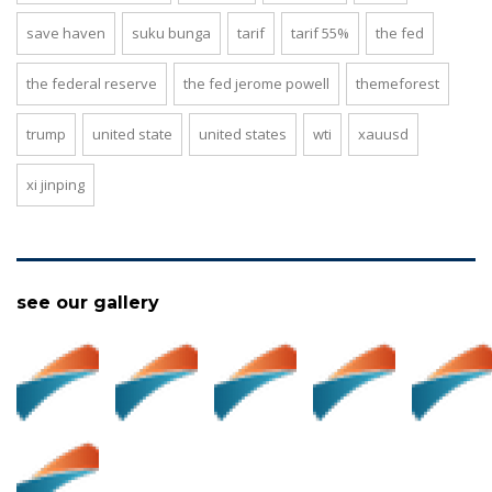
save haven
suku bunga
tarif
tarif 55%
the fed
the federal reserve
the fed jerome powell
themeforest
trump
united state
united states
wti
xauusd
xi jinping
see our gallery