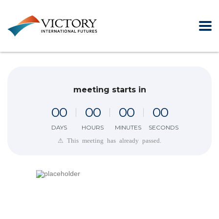
meeting starts in
0
0
0
0
0
0
0
0
DAYS
HOURS
MINUTES
SECONDS
⚠ This meeting has already passed.