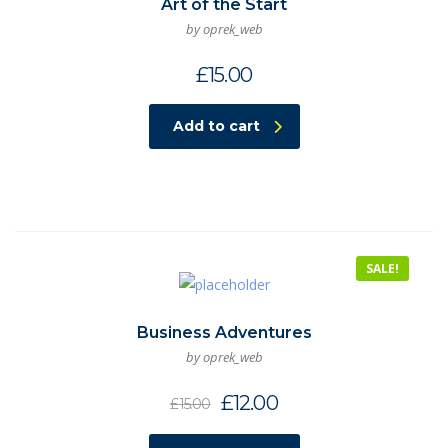
Art of the Start
by oprek_web
£
15.00
Add to cart
SALE!
Business Adventures
by oprek_web
£
12.00
£
15.00