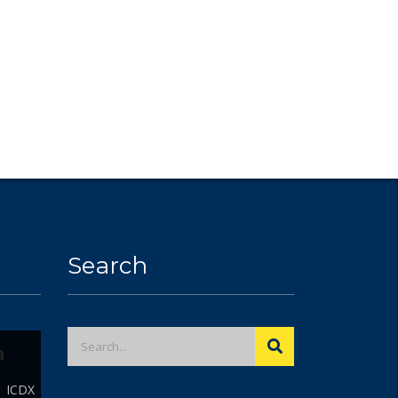
Search
a
| ICDX