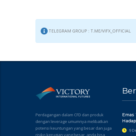
TELEGRAM GROUP : T.ME/VIFX_OFFICIAL
Ber
Perdagangan dalam CFD dan produk
Emas 
Hadap
dengan leverage umumnya melibatkan
potensi keuntungan yang besar dan juga
9 D
risiko kerugian yang besar, anda bisa