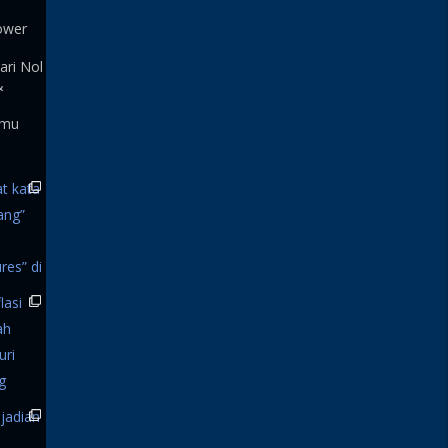
ower
ari Nol
&
 mu