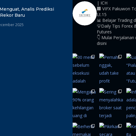
| ICH
🏢 VIFX Pakuwon T
Menguat, Analis Prediksi
Lt.15
 Rekor Baru
📊 Belajar Trading d
ecember 2025
💡Daily Tips Forex 
Futures
👇 Mulai Perjalanan
disini