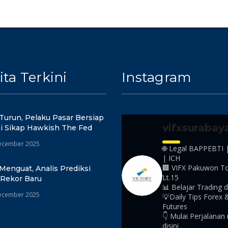
ita Terkini
Instagram
Turun, Pelaku Pasar Bersiap
vifxsurabay
i Sikap Hawkish The Fed
ecember 2025
🌐 Legal BAPPEBTI 
| ICH
🏢 VIFX Pakuwon T
Menguat, Analis Prediksi
Lt.15
 Rekor Baru
📊 Belajar Trading d
ecember 2025
💡Daily Tips Forex 
Futures
👇 Mulai Perjalanan
disini