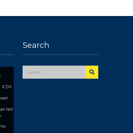
Search
a
| ICDX
ower
ari Nol
&
 mu