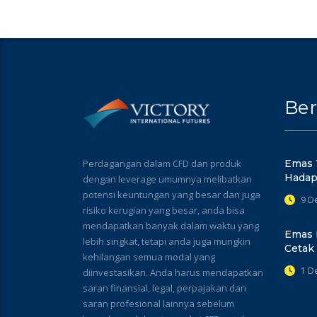
Ber
Perdagangan dalam CFD dan produk
Emas 
Hadap
dengan leverage umumnya melibatkan
potensi keuntungan yang besar dan juga
9 D
risiko kerugian yang besar, anda bisa
mendapatkan banyak dalam waktu yang
Emas 
lebih singkat, tetapi anda juga mungkin
Cetak
kehilangan semua modal yang
1 D
diinvestasikan. Anda harus mendapatkan
saran finansial, legal, perpajakan dan
saran profesional lainnya sebelum