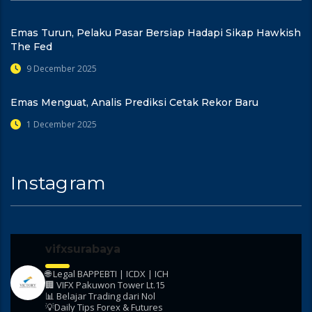
Emas Turun, Pelaku Pasar Bersiap Hadapi Sikap Hawkish
The Fed
9 December 2025
Emas Menguat, Analis Prediksi Cetak Rekor Baru
1 December 2025
Instagram
vifxsurabaya
🌐 Legal BAPPEBTI | ICDX | ICH
🏢 VIFX Pakuwon Tower Lt.15
📊 Belajar Trading dari Nol
💡Daily Tips Forex & Futures