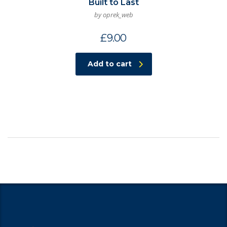
Built to Last
by oprek_web
£
9.00
Add to cart