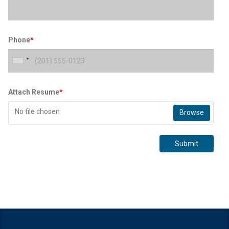
Phone
*
Attach Resume
*
No file chosen
Browse
Submit