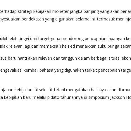
 terhadap strategi kebijakan moneter jangka panjang yang akan berl
esuaikan pendekatan yang digunakan selama ini, termasuk meninjau ke
ikit lebih tinggi dari target guna mendorong pencapaian lapangan ker
dak relevan lagi dan memaksa The Fed menaikkan suku bunga secara
 baru nanti akan relevan dan tangguh dalam berbagai situasi ekono
valuasi kembali bahasa yang digunakan terkait pencapaian target in
njauan kebijakan ini selesai, tetapi mengatakan hasilnya akan diu
kebijakan baru melalui pidato tahunannya di simposium Jackson H