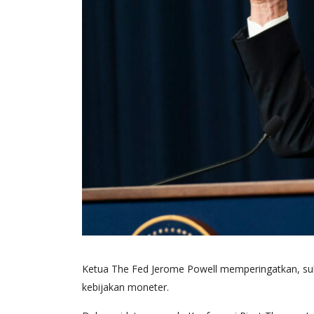
Ketua The Fed Jerome Powell memperingatkan, suk
kebijakan moneter.