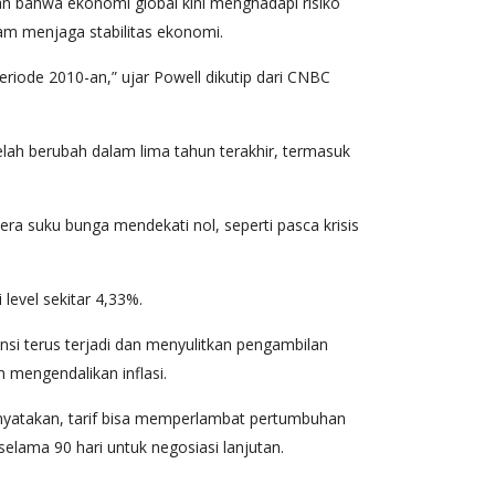
 bahwa ekonomi global kini menghadapi risiko
lam menjaga stabilitas ekonomi.
periode 2010-an,” ujar Powell dikutip dari CNBC
lah berubah dalam lima tahun terakhir, termasuk
 era suku bunga mendekati nol, seperti pasca krisis
level sekitar 4,33%.
nsi terus terjadi dan menyulitkan pengambilan
 mengendalikan inflasi.
enyatakan, tarif bisa memperlambat pertumbuhan
elama 90 hari untuk negosiasi lanjutan.