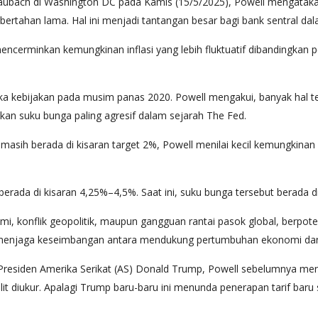
ubach di Washington DC pada Kamis (15/5/2025), Powell mengatakan
h bertahan lama. Hal ini menjadi tantangan besar bagi bank sentral da
 mencerminkan kemungkinan inflasi yang lebih fluktuatif dibandingkan 
gka kebijakan pada musim panas 2020. Powell mengakui, banyak hal te
kan suku bunga paling agresif dalam sejarah The Fed.
i masih berada di kisaran target 2%, Powell menilai kecil kemungkinan
ada di kisaran 4,25%–4,5%. Saat ini, suku bunga tersebut berada di 
mi, konflik geopolitik, maupun gangguan rantai pasok global, berpote
rlu menjaga keseimbangan antara mendukung pertumbuhan ekonomi dan
f Presiden Amerika Serikat (AS) Donald Trump, Powell sebelumnya m
t diukur. Apalagi Trump baru-baru ini menunda penerapan tarif baru s