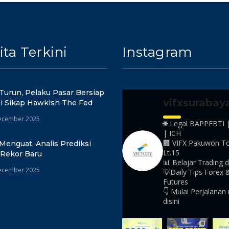
ita Terkini
Instagram
Turun, Pelaku Pasar Bersiap
vifxsurabay
i Sikap Hawkish The Fed
ecember 2025
🌐 Legal BAPPEBTI 
| ICH
🏢 VIFX Pakuwon T
Menguat, Analis Prediksi
Lt.15
 Rekor Baru
📊 Belajar Trading d
ecember 2025
💡Daily Tips Forex 
Futures
👇 Mulai Perjalanan
disini