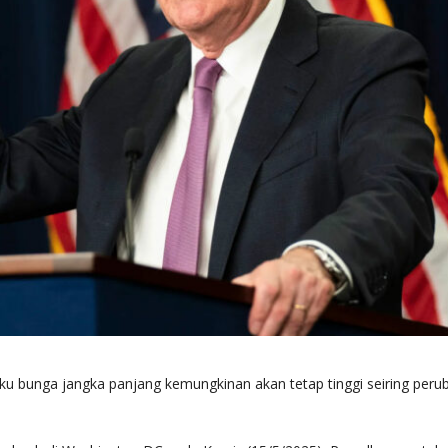
u bunga jangka panjang kemungkinan akan tetap tinggi seiring peru