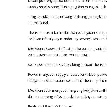
Dalam pidatonya pada Konferensi Riset Thomas La
‘supply shocks’ yang lebih sering dan mungkin lebi
“Tingkat suku bunga riil yang lebih tinggi mungkin
internasional.
The Fed terakhir kali melakukan peninjauan keran
lonjakan inflasi yang mendorong serangkaian kenai
Meskipun ekspektasi inflasi jangka panjang saat in
2008, akan kembali dalam waktu dekat.
Sejak Desember 2024, suku bunga acuan The Fed ber
Powell menyebut ‘supply shocks’, baik akibat pande
kebijakan. Dalam situasi seperti ini, The Fed pe
Meskipun tidak menyebut langsung kebijakan tari
dan mendorong inflasi, meski dampaknya masih suli
Evaluasi Ulang Kebijakan