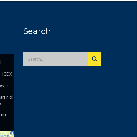
Search
a
| ICDX
ower
ari Nol
&
 mu