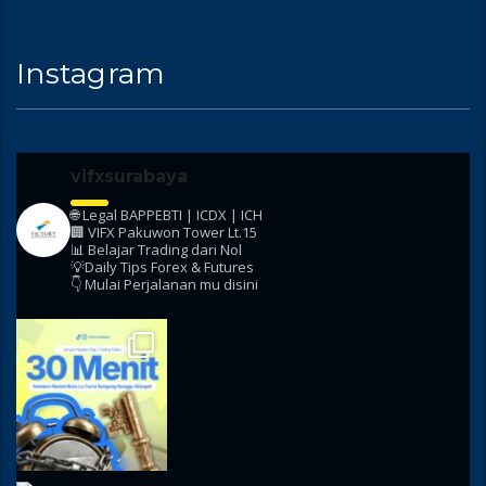
Instagram
vifxsurabaya
🌐 Legal BAPPEBTI | ICDX | ICH
🏢 VIFX Pakuwon Tower Lt.15
📊 Belajar Trading dari Nol
💡Daily Tips Forex & Futures
👇 Mulai Perjalanan mu disini