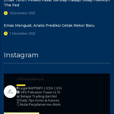
Emas Turun, Pelaku Pasar Bersiap Hadapi Sikap Hawkish
The Fed
9 December 2025
Emas Menguat, Analis Prediksi Cetak Rekor Baru
1 December 2025
Instagram
vifxsurabaya
🌐 Legal BAPPEBTI | ICDX | ICH
🏢 VIFX Pakuwon Tower Lt.15
📊 Belajar Trading dari Nol
💡Daily Tips Forex & Futures
👇 Mulai Perjalanan mu disini