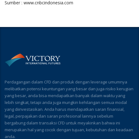
Sumber : www.cnbcindonesia.com
Perdagangan dalam CFD dan produk dengan leverage umumnya
melibatkan potensi keuntungan yang besar dan juga risiko kerugian
yang besar, anda bisa mendapatkan banyak dalam waktu yang
lebih singkat, tetapi anda juga mungkin kehilangan semua modal
yang diinvestasikan. Anda harus mendapatkan saran finansial,
legal, perpajakan dan saran profesional lainnya sebelum
bergabung dalam transaksi CFD untuk meyakinkan bahwa ini
merupakan hal yang cocok dengan tujuan, kebutuhan dan keadaan
anda.