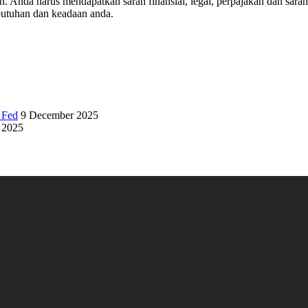
n. Anda harus mendapatkan saran finansial, legal, perpajakan dan sar
utuhan dan keadaan anda.
 Fed
9 December 2025
 2025