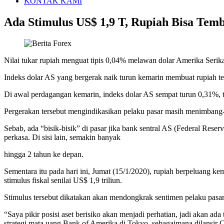
KONTAK KAMI
Ada Stimulus US$ 1,9 T, Rupiah Bisa Tem
Nilai tukar rupiah menguat tipis 0,04% melawan dolar Amerika Seri
Indeks dolar AS yang bergerak naik turun kemarin membuat rupiah te
Di awal perdagangan kemarin, indeks dolar AS sempat turun 0,31%, 
Pergerakan tersebut mengindikasikan pelaku pasar masih menimbang
Sebab, ada “bisik-bisik” di pasar jika bank sentral AS (Federal Res
perkasa. Di sisi lain, semakin banyak
hingga 2 tahun ke depan.
Sementara itu pada hari ini, Jumat (15/1/2020), rupiah berpeluang
stimulus fiskal senilai US$ 1,9 triliun.
Stimulus tersebut dikatakan akan mendongkrak sentimen pelaku pasar,
“Saya pikir posisi aset berisiko akan menjadi perhatian, jadi akan 
strategi mata uang Bank of Amerika di Tokyo, sebagaimana dilansir 