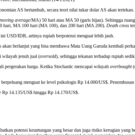
onomian AS bertambah, secara teori nilai tukar dolar AS akan tertekan.
moving average
/MA) 50 hari atau MA 50 (garis hijau). Sehingga ruang
0 hari, MA 100 hari (MA 100), dan 200 hari (MA 200).
Death cross
te
l ini USD/IDR, artinya rupiah berpotensi menguat lebih jauh.
oss akan berlanjut yang bisa membawa Mata Uang Garuda kembali perka
i wilayah jenuh jual (
oversold
), sehingga tekanan terhadap rupiah sedik
ali pergerakan harga. Ketika Stochastic mencapai wilayah
overbought
(
ah berpeluang menguat ke level psikologis Rp 14.000/US$. Penembusan
 ke Rp 14.135/US$ hingga Rp 14.170/US$.
kan potensi keuntungan yang besar dan juga risiko kerugian yang be