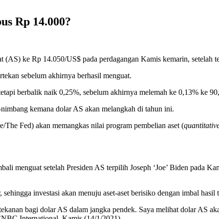
bus Rp 14.000?
kat (AS) ke Rp 14.050/US$ pada perdagangan Kamis kemarin, setelah te
rtekan sebelum akhirnya berhasil menguat.
tetapi berbalik naik 0,25%, sebelum akhirnya melemah ke 0,13% ke 90
-nimbang kemana dolar AS akan melangkah di tahun ini.
erve/The Fed) akan memangkas nilai program pembelian aset (
quantitativ
 kembali menguat setelah Presiden AS terpilih Joseph ‘Joe’ Biden pad
 sehingga investasi akan menuju aset-aset berisiko dengan imbal hasil
ada tekanan bagi dolar AS dalam jangka pendek. Saya melihat dolar AS 
CNBC International, Kamis (14/1/2021).