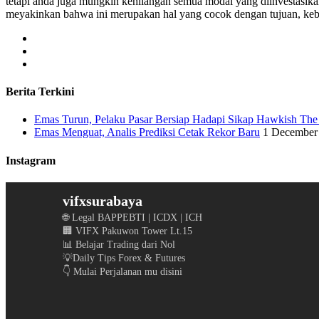
tetapi anda juga mungkin kehilangan semua modal yang diinvestasika
meyakinkan bahwa ini merupakan hal yang cocok dengan tujuan, keb
Berita Terkini
Emas Turun, Pelaku Pasar Bersiap Hadapi Sikap Hawkish The
Emas Menguat, Analis Prediksi Cetak Rekor Baru
1 December
Instagram
vifxsurabaya
🌐 Legal BAPPEBTI | ICDX | ICH
🏢 VIFX Pakuwon Tower Lt.15
📊 Belajar Trading dari Nol
💡Daily Tips Forex & Futures
👇 Mulai Perjalanan mu disini